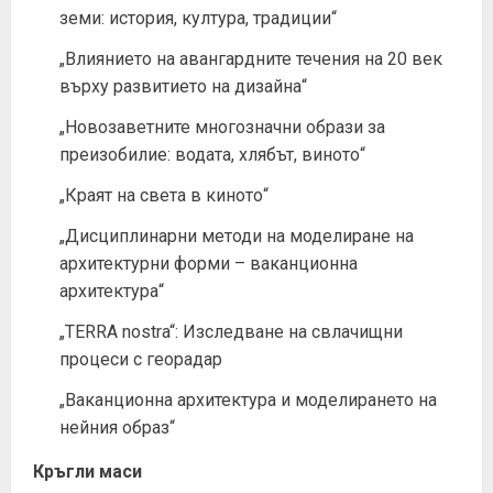
земи: история, култура, традиции“
„Влиянието на авангардните течения на 20 век
върху развитието на дизайна“
„Новозаветните многозначни образи за
преизобилие: водата, хлябът, виното“
„Краят на света в киното“
„Дисциплинарни методи на моделиране на
архитектурни форми – ваканционна
архитектура“
„TERRA nostra“: Изследване на свлачищни
процеси с георадар
„Ваканционна архитектура и моделирането на
нейния образ“
Кръгли маси