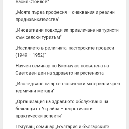
Васил Стоилов“
„Моята първа професия – очаквания и реални
предизвикателства“
„Иновативни подходи за привличане на туристи
към селски туризъм”
„Насилието в религията: пасторските процеси
(1949 – 1952)“
Научен семинар по Бионауки, посветена на
Световен ден на здравето на растенията
„Изследване на археологически материали чрез
термични методи“
„Организация на здравното обслужване на
бежанци от Украйна – теоретични и
практически аспекти“
Пътуващ семинар „България и българските