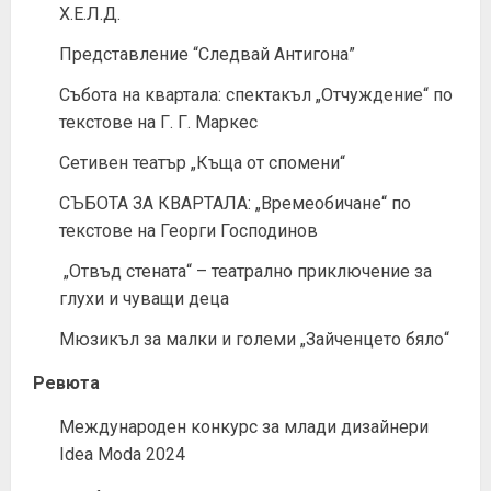
Х.Е.Л.Д.
Представление “Следвай Антигона”
Събота на квартала: спектакъл „Отчуждение“ по
текстове на Г. Г. Маркес
Сетивен театър „Къща от спомени“
СЪБОТА ЗА КВАРТАЛА: „Времеобичане“ по
текстове на Георги Господинов
„Отвъд стената“ – театрално приключение за
глухи и чуващи деца
Мюзикъл за малки и големи „Зайченцето бяло“
Ревюта
Международен конкурс за млади дизайнери
Idea Moda 2024