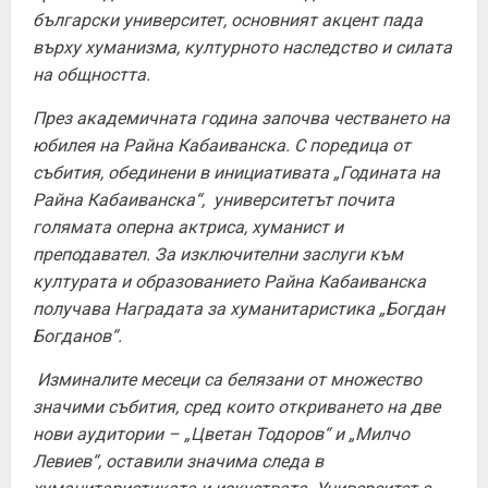
български университет, основният акцент пада
върху хуманизма, културното наследство и силата
на общността.
През академичната година започва честването на
юбилея на Райна Кабаиванска. С поредица от
събития, обединени в инициативата „Годината на
Райна Кабаиванска“, университетът почита
голямата оперна актриса, хуманист и
преподавател. За изключителни заслуги към
културата и образованието Райна Кабаиванска
получава Наградата за хуманитаристика „Богдан
Богданов“.
Изминалите месеци са белязани от множество
значими събития, сред които откриването на две
нови аудитории – „Цветан Тодоров“ и „Милчо
Левиев“, оставили значима следа в