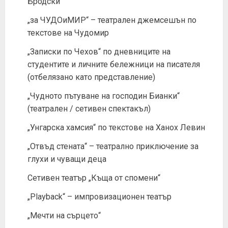
Бродски
„за ЧУДОиМИР“ – театрален джемсешън по
текстове на Чудомир
„Записки по Чехов“ по дневниците на
студентите и личните бележници на писателя
(отбелязано като представление)
„Чудното пътуване на господин Бианки“
(театрален / сетивен спектакъл)
„Унгарска хамсия“ по текстове на Ханох Левин
„Отвъд стената“ – театрално приключение за
глухи и чуващи деца
Сетивен театър „Къща от спомени“
„Playback“ – импровизационен театър
„Мечти на сърцето“