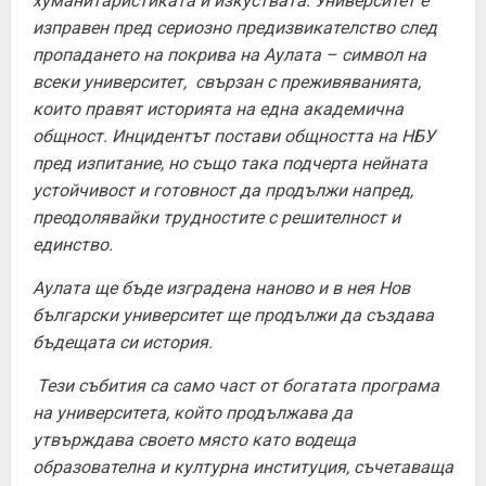
хуманитаристиката и изкуствата. Университет е
изправен пред сериозно предизвикателство след
пропадането на покрива на Аулата – символ на
всеки университет, свързан с преживяванията,
които правят историята на една академична
общност. Инцидентът постави общността на НБУ
пред изпитание, но също така подчерта нейната
устойчивост и готовност да продължи напред,
преодолявайки трудностите с решителност и
единство.
Аулата ще бъде изградена наново и в нея Нов
български университет ще продължи да създава
бъдещата си история.
Тези събития са само част от богатата програма
на университета, който продължава да
утвърждава своето място като водеща
образователна и културна институция, съчетаваща