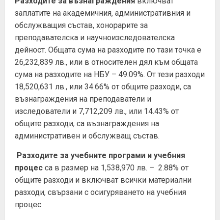
Разходите за
възнаграждения
включват
заплатите на академичния, административния и
обслужващия състав, хонорарите за
преподавателска и научноизследователска
дейност. Общата сума на разходите по тази точка е
26,232,839 лв., или в относителен дял към общата
сума на разходите на НБУ – 49.09%. От тези разходи
18,520,631 лв., или 34.66% от общите разходи, са
възнаграждения на преподаватели и
изследователи и 7,712,209 лв., или 14.43% от
общите разходи, са възнаграждения на
административен и обслужващ състав.
Разходите за
учебните програми и учебния
процес
са в размер на 1,538,970 лв. – 2.88% от
общите разходи и включват всички материални
разходи, свързани с осигуряването на учебния
процес.