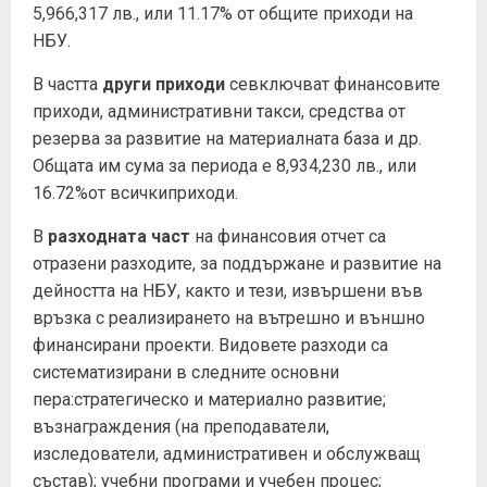
5,966,317 лв., или 11.17% от общите приходи на
НБУ.
В частта
други приходи
севключват финансовите
приходи, административни такси, средства от
резерва за развитие на материалната база и др.
Общата им сума за периода е 8,934,230 лв., или
16.72%от всичкиприходи.
В
разходната част
на финансовия отчет са
отразени разходите, за поддържане и развитие на
дейността на НБУ, както и тези, извършени във
връзка с реализирането на вътрешно и външно
финансирани проекти. Видовете разходи са
систематизирани в следните основни
пера:стратегическо и материално развитие;
възнаграждения (на преподаватели,
изследователи, административен и обслужващ
състав); учебни програми и учебен процес;