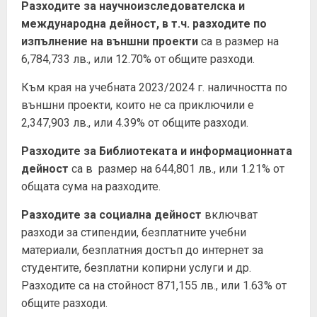
Разходите за
научноизследователска и
международна дейност, в т.ч. разходите по
изпълнение на външни проекти
са в размер на
6,784,733 лв., или 12.70% от общите разходи.
Към края на учебната 2023/2024 г. наличността по
външни проекти, които не са приключили е
2,347,903 лв., или 4.39% от общите разходи.
Разходите за Библиотеката
и информационната
дейност
са в размер на 644,801 лв., или 1.21% от
общата сума на разходите.
Разходите за социална
дейност
включват
разходи за стипендии, безплатните учебни
материали, безплатния достъп до интернет за
студентите, безплатни копирни услуги и др.
Разходите са на стойност 871,155 лв., или 1.63% от
общите разходи.