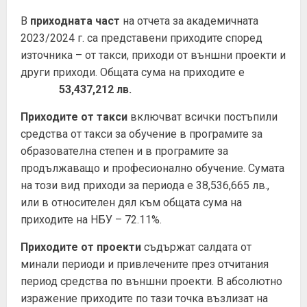
В
приходната част
на отчета за академичната
2023/2024 г. са представени приходите според
източника – от такси, приходи от външни проекти и
други приходи. Общата сума на приходите е
53,437,212 лв.
Приходите от такси
включват всички постъпили
средства от такси за обучение в програмите за
образователна степен и в програмите за
продължаващо и професионално обучение. Сумата
на този вид приходи за периода е 38,536,665 лв.,
или в относителен дял към общата сума на
приходите на НБУ – 72.11%.
Приходите от проекти
съдържат салдата от
минали периоди и привлечените през отчитания
период средства по външни проекти. В абсолютно
изражение приходите по тази точка възлизат на